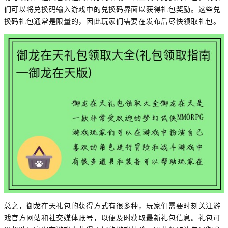
们可以将兑换码输入游戏中的兑换码界面以获得礼包奖励。这些兑
换码礼包通常是限量的，因此玩家们需要在发布后尽快领取礼包。
总之，御龙在天礼包的获得方式有很多种，玩家们需要时刻关注游
戏官方网站和社交媒体账号，以便及时获取最新礼包信息。礼包可