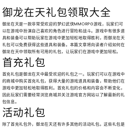
御龙在天礼包领取大全
御龙在天是一款非常受欢迎的梦幻武侠MMORPG游戏，玩家们可
以在游戏中扮演自己喜欢的角色进行冒险和战斗。游戏中有很多道
具和装备可以帮助玩家在游戏中更加轻松地取得胜利，而御龙在天
礼包可以免费获得这些道具和装备。本篇文章将向读者介绍如何在
御龙在天中领取所有可用的礼包，让玩家们在游戏中更加轻松。
首充礼包
首充礼包是御龙在天中最受欢迎的礼包之一。玩家们可以在游戏中
的商城中购买首充礼包，获得大量的游戏道具和装备，帮助他们在
游戏中更加轻松地取得胜利。首充礼包的价格和内容会不断变化，
因此玩家们需要经常浏览商城并关注游戏官方网站以了解最新的礼
包信息。
活动礼包
除了首充礼包外，御龙在天还有许多其他的活动礼包。这些礼包是