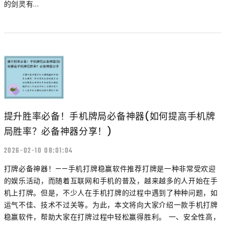
的剑灵有...
提升胜率必备！手机牌局必备神器(如何提高手机牌
局胜率？必备神器分享！)
2026-02-10 08:01:04
打牌必备神器！——手机打牌稳赢软件推荐打牌是一种非常受欢迎
的娱乐活动，而随着互联网和手机的普及，越来越多的人开始在手
机上打牌。但是，不少人在手机打牌的过程中遇到了种种问题，如
运气不佳、技术不过关等。为此，本文将向大家介绍一款手机打牌
稳赢软件，帮助大家在打牌过程中轻松赢得胜利。 一、安全性高，